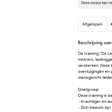
Deze cursus kan ni
437
euro
Afgelopen
A
f
g
e
Beschrijving van
l
De training "De 
o
mkb'ers, leidingg
p
versterken. Deze 
e
overtuigingen en 
n
mensgericht leide
Doelgroep:
Deze training is b
- Krachtiger en au
- Zich bewust zij