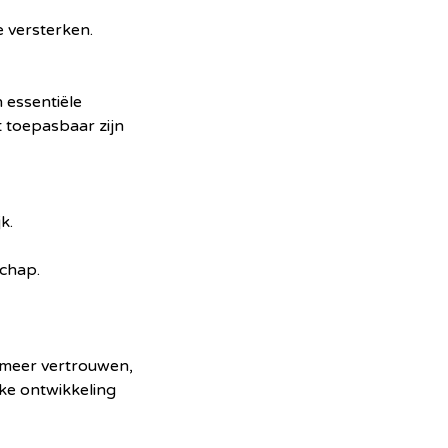
 versterken.
n essentiële
 toepasbaar zijn
k.
schap.
 meer vertrouwen,
jke ontwikkeling