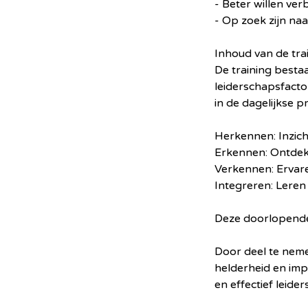
- Beter willen ver
- Op zoek zijn na
Inhoud van de trai
De training bestaa
leiderschapsfacto
in de dagelijkse p
Herkennen: Inzicht
Erkennen: Ontdekk
Verkennen: Ervare
Integreren: Leren
Deze doorlopende 
Door deel te neme
helderheid en imp
en effectief leide