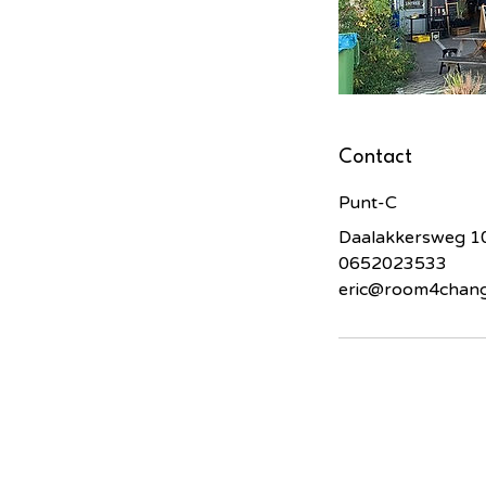
Contact
Punt-C
Daalakkersweg 10
0652023533
eric@room4chang