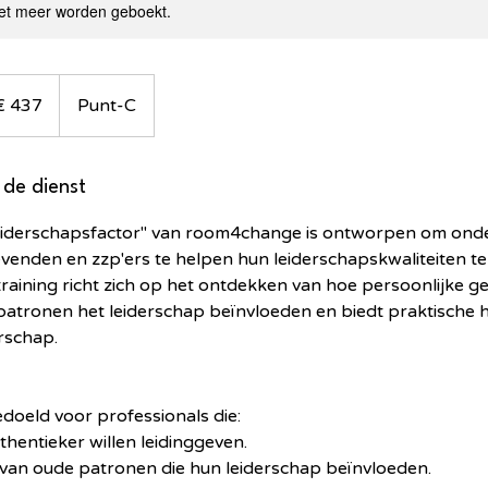
et meer worden geboekt.
€ 437
Punt-C
 de dienst
Leiderschapsfactor" van room4change is ontworpen om ond
evenden en zzp'ers te helpen hun leiderschapskwaliteiten te
training richt zich op het ontdekken van hoe persoonlijke ge
patronen het leiderschap beïnvloeden en biedt praktische 
rschap.
edoeld voor professionals die:
thentieker willen leidinggeven.
n van oude patronen die hun leiderschap beïnvloeden.