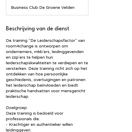
g
Business Club De Groene Velden
e
l
o
p
Beschrijving van de dienst
e
n
De training "De Leiderschapsfactor" van
room4change is ontworpen om
ondernemers, mkb'ers, leidinggevenden
en zzp'ers te helpen hun
leiderschapskwaliteiten te verdiepen en te
versterken. Deze training richt zich op het
ontdekken van hoe persoonlijke
geschiedenis, overtuigingen en patronen
het leiderschap beïnvloeden en biedt
praktische handvatten voor mensgericht
leiderschap.
Doelgroep:
Deze training is bedoeld voor
professionals die:
- Krachtiger en authentieker willen
leidinggeven.