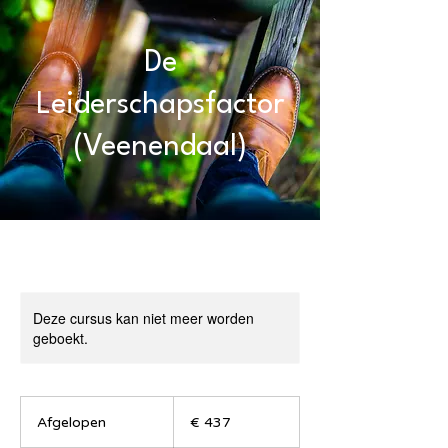
De
Leiderschapsfactor
(Veenendaal)
Deze cursus kan niet meer worden
geboekt.
437
euro
Afgelopen
A
€ 437
f